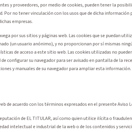
tes y proveedores, por medio de cookies, pueden tener la posibil
red. Por no tener vinculación con los usos que de dicha informació
dichas empresas.
ega por sus sitios y páginas web. Las cookies que se puedan utili
do (un usuario anónimo), y no proporcionan por sí mismas ningún 
sticas de acceso a este sitio web. Las cookies utilizadas no pueden
d de configurar su navegador para ser avisado en pantalla de la rec
ucciones y manuales de su navegador para ampliar esta información.
 web de acuerdo con los términos expresados en el presente Aviso L
eputación de EL TITULAR, así como quien utilice ilícita o fraudule
dad intelectual e industrial de la web o de los contenidos y serv