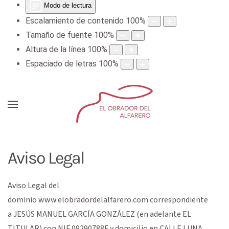
Modo de lectura
Escalamiento de contenido
100
%
Tamaño de fuente
100
%
Altura de la línea
100
%
Espaciado de letras
100
%
Aviso Legal
Aviso Legal del
dominio
www.elobradordelalfarero.com
correspondiente
a
JESÚS MANUEL GARCÍA GONZÁLEZ
(en adelante EL
TITULAR) con
NIF
09290788F
y domicilio en
CALLE LUNA,