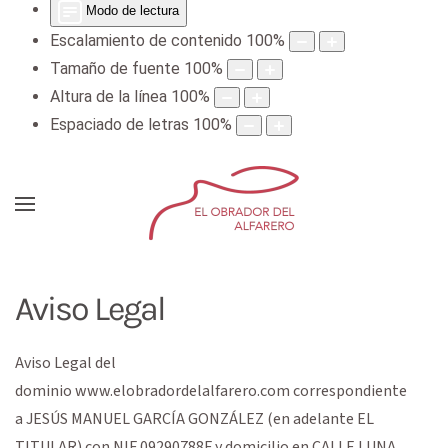
Modo de lectura
Escalamiento de contenido
100
%
Tamaño de fuente
100
%
Altura de la línea
100
%
Espaciado de letras
100
%
Aviso Legal
Aviso Legal del
dominio
www.elobradordelalfarero.com
correspondiente
a
JESÚS MANUEL GARCÍA GONZÁLEZ
(en adelante EL
TITULAR) con
NIF
09290788F
y domicilio en
CALLE LUNA,