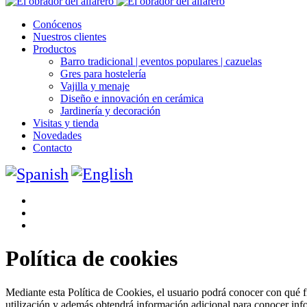
Conócenos
Nuestros clientes
Productos
Barro tradicional | eventos populares | cazuelas
Gres para hostelería
Vajilla y menaje
Diseño e innovación en cerámica
Jardinería y decoración
Visitas y tienda
Novedades
Contacto
Política de cookies
Mediante esta Política de Cookies, el usuario podrá conocer con qué fin
utilización y además obtendrá información adicional para conocer info