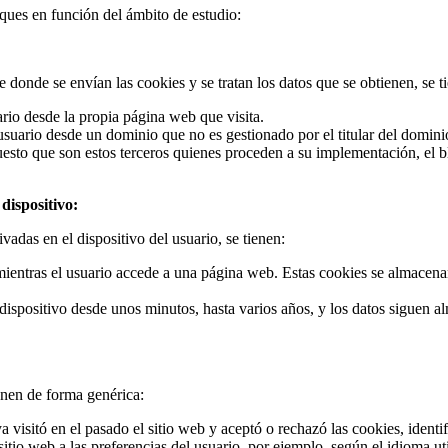
oques en función del ámbito de estudio:
 donde se envían las cookies y se tratan los datos que se obtienen, se t
ario desde la propia página web que visita.
usuario desde un dominio que no es gestionado por el titular del dominio 
esto que son estos terceros quienes proceden a su implementación, el b
dispositivo:
adas en el dispositivo del usuario, se tienen:
ientras el usuario accede a una página web. Estas cookies se almacenan 
 dispositivo desde unos minutos, hasta varios años, y los datos siguen 
enen de forma genérica:
a visitó en el pasado el sitio web y aceptó o rechazó las cookies, identi
itio web a las preferencias del usuario, por ejemplo, según el idioma uti